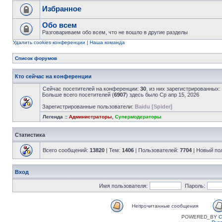
Избранное
Обо всем
Разговариваем обо всем, что не вошло в другие разделы
Удалить cookies конференции
|
Наша команда
Список форумов
Кто сейчас на конференции
Сейчас посетителей на конференции:
30
, из них зарегистрированных:
Больше всего посетителей (
6907
) здесь было Ср апр 15, 2026
Зарегистрированные пользователи:
Baidu [Spider]
Легенда ::
Администраторы
,
Супермодераторы
Статистика
Всего сообщений:
13820
| Тем:
1406
| Пользователей:
7704
| Новый по
Вход
Имя пользователя:
Пароль:
Непрочитанные сообщения
POWERED_BY
C