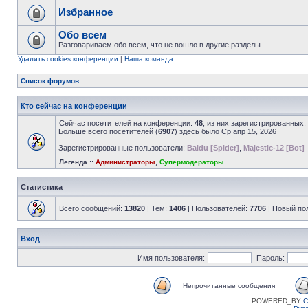
Избранное
Обо всем
Разговариваем обо всем, что не вошло в другие разделы
Удалить cookies конференции
|
Наша команда
Список форумов
Кто сейчас на конференции
Сейчас посетителей на конференции:
48
, из них зарегистрированных:
Больше всего посетителей (
6907
) здесь было Ср апр 15, 2026
Зарегистрированные пользователи:
Baidu [Spider]
,
Majestic-12 [Bot]
Легенда ::
Администраторы
,
Супермодераторы
Статистика
Всего сообщений:
13820
| Тем:
1406
| Пользователей:
7706
| Новый по
Вход
Имя пользователя:
Пароль:
Непрочитанные сообщения
POWERED_BY
C