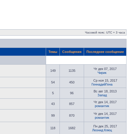
Часовой пояс: UTC + 3 часа
Темы
Сообщения
Последнее сообщение
Чт дек 07, 2017
149
1135
Чирик
Ср ноя 15, 2017
54
450
ГеннадийГена
Вс авг 18, 2013
5
96
Запад
Чт дек 14, 2017
43
857
романтик
Чт дек 14, 2017
99
870
романтик
Пн дек 25, 2017
118
1682
Леонид Клюц