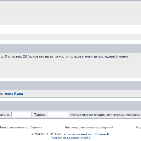
ых: 0 и гостей: 28 (основано на активности пользователей за последние 5 минут)
ль:
Аква Вива
ателя:
Пароль:
Автоматически входить при каждом посещени
Непрочитанные сообщения
Нет непрочитанных сообщений
Фо
POWERED_BY
Color scheme created with Colorize It
.
Русская поддержка phpBB