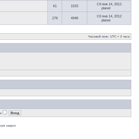
Сб янв 14, 2012
61
1533
planet
Сб янв 14, 2012
278
4948
planet
Часовой пояс: UTC + 3 часа
и
рум закрыт