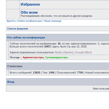
Избранное
Обо всем
Разговариваем обо всем, что не вошло в другие разделы
Удалить cookies конференции
|
Наша команда
Список форумов
Кто сейчас на конференции
Сейчас посетителей на конференции:
30
, из них зарегистрированных: 2, скрыт
Больше всего посетителей (
6907
) здесь было Ср апр 15, 2026
Зарегистрированные пользователи:
Baidu [Spider]
,
Google [Bot]
Легенда ::
Администраторы
,
Супермодераторы
Статистика
Всего сообщений:
13820
| Тем:
1406
| Пользователей:
7706
| Новый пользовате
Вход
Имя пользов