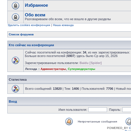
Избранное
Обо всем
Разговариваем обо всем, что не вошло в другие разделы
Удалить cookies конференции
|
Наша команда
Список форумов
Кто сейчас на конференции
Сейчас посетителей на конференции:
34
, из них зарегистрированных:
Больше всего посетителей (
6907
) здесь было Ср апр 15, 2026
Зарегистрированные пользователи:
Baidu [Spider]
Легенда ::
Администраторы
,
Супермодераторы
Статистика
Всего сообщений:
13820
| Тем:
1406
| Пользователей:
7706
| Новый по
Вход
Имя пользователя:
Пароль:
Непрочитанные сообщения
POWERED_BY
C