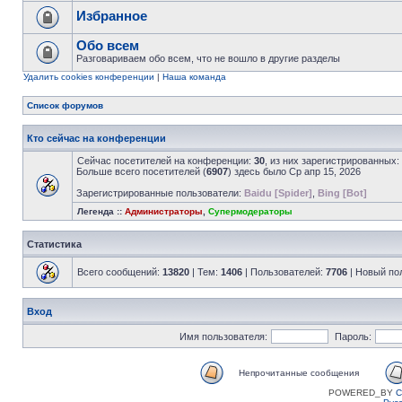
Избранное
Обо всем
Разговариваем обо всем, что не вошло в другие разделы
Удалить cookies конференции
|
Наша команда
Список форумов
Кто сейчас на конференции
Сейчас посетителей на конференции:
30
, из них зарегистрированных:
Больше всего посетителей (
6907
) здесь было Ср апр 15, 2026
Зарегистрированные пользователи:
Baidu [Spider]
,
Bing [Bot]
Легенда ::
Администраторы
,
Супермодераторы
Статистика
Всего сообщений:
13820
| Тем:
1406
| Пользователей:
7706
| Новый по
Вход
Имя пользователя:
Пароль:
Непрочитанные сообщения
POWERED_BY
C