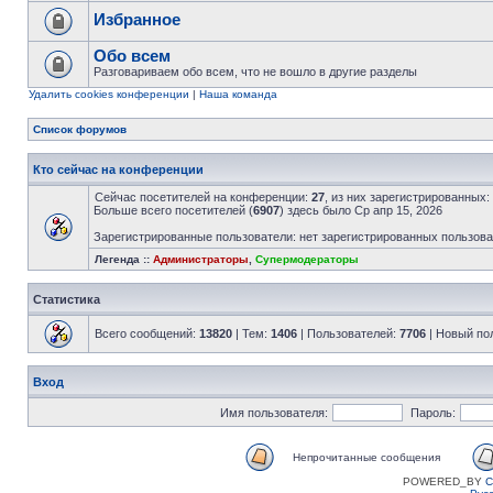
Избранное
Обо всем
Разговариваем обо всем, что не вошло в другие разделы
Удалить cookies конференции
|
Наша команда
Список форумов
Кто сейчас на конференции
Сейчас посетителей на конференции:
27
, из них зарегистрированных:
Больше всего посетителей (
6907
) здесь было Ср апр 15, 2026
Зарегистрированные пользователи: нет зарегистрированных пользов
Легенда ::
Администраторы
,
Супермодераторы
Статистика
Всего сообщений:
13820
| Тем:
1406
| Пользователей:
7706
| Новый по
Вход
Имя пользователя:
Пароль:
Непрочитанные сообщения
POWERED_BY
C