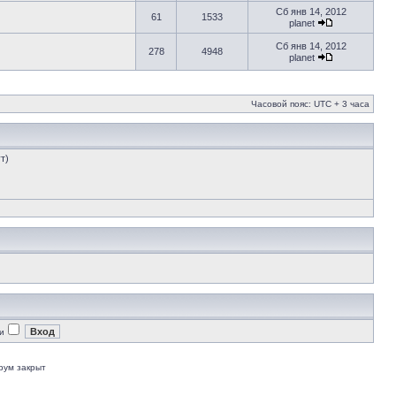
Сб янв 14, 2012
61
1533
planet
Сб янв 14, 2012
278
4948
planet
Часовой пояс: UTC + 3 часа
т)
и
рум закрыт