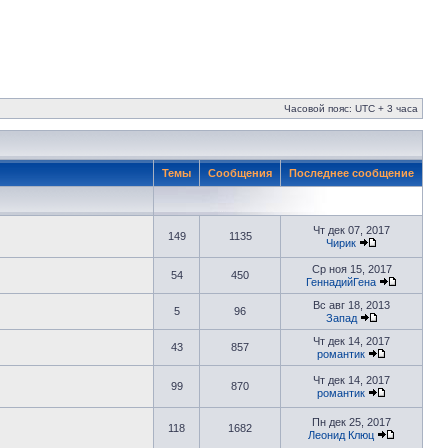
Часовой пояс: UTC + 3 часа
Темы
Сообщения
Последнее сообщение
Чт дек 07, 2017
149
1135
Чирик
Ср ноя 15, 2017
54
450
ГеннадийГена
Вс авг 18, 2013
5
96
Запад
Чт дек 14, 2017
43
857
романтик
Чт дек 14, 2017
99
870
романтик
Пн дек 25, 2017
118
1682
Леонид Клюц