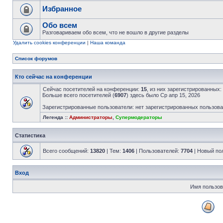
Избранное
Обо всем
Разговариваем обо всем, что не вошло в другие разделы
Удалить cookies конференции
|
Наша команда
Список форумов
Кто сейчас на конференции
Сейчас посетителей на конференции:
15
, из них зарегистрированных:
Больше всего посетителей (
6907
) здесь было Ср апр 15, 2026
Зарегистрированные пользователи: нет зарегистрированных пользов
Легенда ::
Администраторы
,
Супермодераторы
Статистика
Всего сообщений:
13820
| Тем:
1406
| Пользователей:
7704
| Новый по
Вход
Имя пользов