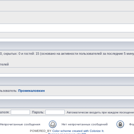
 0, скрытых: 0 и гостей: 15 (основано на активности пользователей за последние 5 мину
ателей
льзователь:
Промекаловкин
ателя:
Пароль:
Автоматически входить при каждом посещени
Непрочитанные сообщения
Нет непрочитанных сообщений
Фо
POWERED_BY
Color scheme created with Colorize It
.