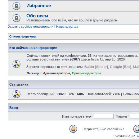
Избранное
Обо всем
Разговариваем обо всем, что не вошло в другие разделы
Удалить cookies конференции
|
Наша команда
Список форумов
Кто сейчас на конференции
Сейчас посетителей на конференции:
33
, из них зарегистрированных:
Больше всего посетителей (
6907
) здесь было Ср апр 15, 2026
Зарегистрированные пользователи:
Baidu [Spider]
,
Google [Bot]
,
Maj
Легенда ::
Администраторы
,
Супермодераторы
Статистика
Всего сообщений:
13820
| Тем:
1406
| Пользователей:
7706
| Новый по
Вход
Имя пользователя:
Пароль:
Непрочитанные сообщения
POWERED_BY
C