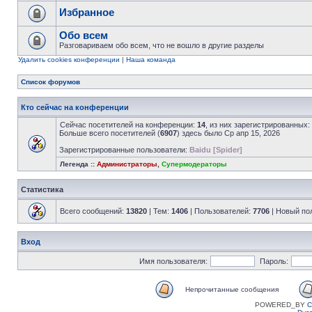
Избранное
Обо всем
Разговариваем обо всем, что не вошло в другие разделы
Удалить cookies конференции
|
Наша команда
Список форумов
Кто сейчас на конференции
Сейчас посетителей на конференции:
14
, из них зарегистрированных:
Больше всего посетителей (
6907
) здесь было Ср апр 15, 2026
Зарегистрированные пользователи:
Baidu [Spider]
Легенда ::
Администраторы
,
Супермодераторы
Статистика
Всего сообщений:
13820
| Тем:
1406
| Пользователей:
7706
| Новый по
Вход
Имя пользователя:
Пароль:
Непрочитанные сообщения
POWERED_BY
C