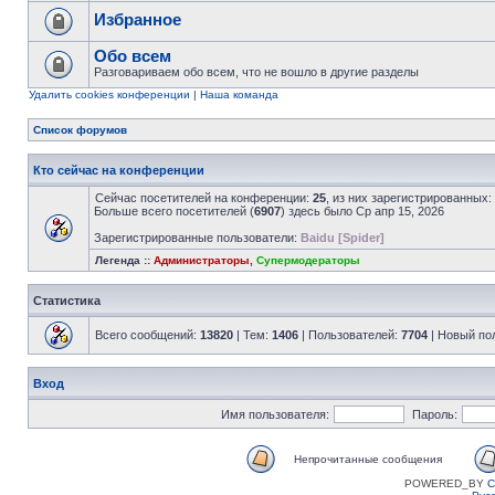
Избранное
Обо всем
Разговариваем обо всем, что не вошло в другие разделы
Удалить cookies конференции
|
Наша команда
Список форумов
Кто сейчас на конференции
Сейчас посетителей на конференции:
25
, из них зарегистрированных:
Больше всего посетителей (
6907
) здесь было Ср апр 15, 2026
Зарегистрированные пользователи:
Baidu [Spider]
Легенда ::
Администраторы
,
Супермодераторы
Статистика
Всего сообщений:
13820
| Тем:
1406
| Пользователей:
7704
| Новый по
Вход
Имя пользователя:
Пароль:
Непрочитанные сообщения
POWERED_BY
C