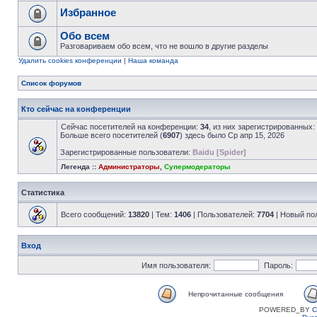
Избранное
Обо всем
Разговариваем обо всем, что не вошло в другие разделы
Удалить cookies конференции
|
Наша команда
Список форумов
Кто сейчас на конференции
Сейчас посетителей на конференции:
34
, из них зарегистрированных:
Больше всего посетителей (
6907
) здесь было Ср апр 15, 2026
Зарегистрированные пользователи:
Baidu [Spider]
Легенда ::
Администраторы
,
Супермодераторы
Статистика
Всего сообщений:
13820
| Тем:
1406
| Пользователей:
7704
| Новый по
Вход
Имя пользователя:
Пароль:
Непрочитанные сообщения
POWERED_BY
C