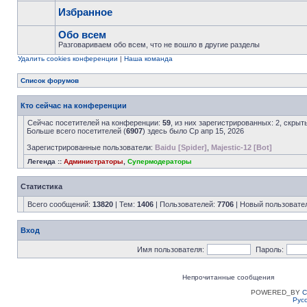
Избранное
Обо всем
Разговариваем обо всем, что не вошло в другие разделы
Удалить cookies конференции
|
Наша команда
Список форумов
Кто сейчас на конференции
Сейчас посетителей на конференции:
59
, из них зарегистрированных: 2, скрыт
Больше всего посетителей (
6907
) здесь было Ср апр 15, 2026
Зарегистрированные пользователи:
Baidu [Spider]
,
Majestic-12 [Bot]
Легенда ::
Администраторы
,
Супермодераторы
Статистика
Всего сообщений:
13820
| Тем:
1406
| Пользователей:
7706
| Новый пользовате
Вход
Имя пользователя:
Пароль:
Непрочитанные сообщения
POWERED_BY
C
Рус