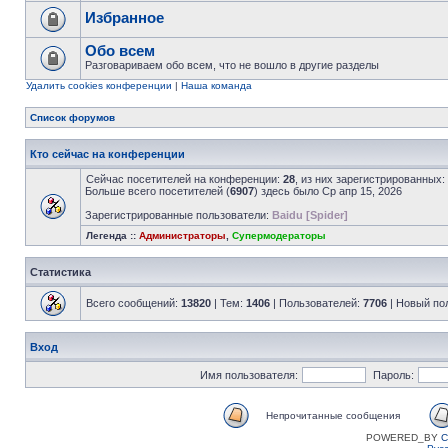
Избранное
Обо всем
Разговариваем обо всем, что не вошло в другие разделы
Удалить cookies конференции
|
Наша команда
Список форумов
Кто сейчас на конференции
Сейчас посетителей на конференции:
28
, из них зарегистрированных:
Больше всего посетителей (
6907
) здесь было Ср апр 15, 2026
Зарегистрированные пользователи:
Baidu [Spider]
Легенда ::
Администраторы
,
Супермодераторы
Статистика
Всего сообщений:
13820
| Тем:
1406
| Пользователей:
7706
| Новый по
Вход
Имя пользователя:
Пароль:
Непрочитанные сообщения
POWERED_BY
C