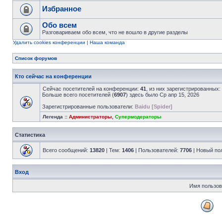
Избранное
Обо всем
Разговариваем обо всем, что не вошло в другие разделы
Удалить cookies конференции
|
Наша команда
Список форумов
Кто сейчас на конференции
Сейчас посетителей на конференции:
41
, из них зарегистрированных:
Больше всего посетителей (
6907
) здесь было Ср апр 15, 2026
Зарегистрированные пользователи:
Baidu [Spider]
Легенда ::
Администраторы
,
Супермодераторы
Статистика
Всего сообщений:
13820
| Тем:
1406
| Пользователей:
7706
| Новый по
Вход
Имя пользов