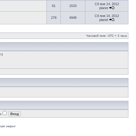
Сб янв 14, 2012
61
1533
planet
Сб янв 14, 2012
278
4948
planet
Часовой пояс: UTC + 3 часа
т)
и
рум закрыт