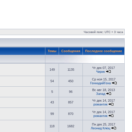
Часовой пояс: UTC + 3 часа
Темы
Сообщения
Последнее сообщение
Чт дек 07, 2017
149
1135
Чирик
Ср ноя 15, 2017
54
450
ГеннадийГена
Вс авг 18, 2013
5
96
Запад
Чт дек 14, 2017
43
857
романтик
Чт дек 14, 2017
99
870
романтик
Пн дек 25, 2017
118
1682
Леонид Клюц