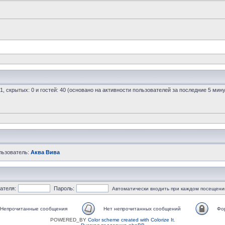
 1, скрытых: 0 и гостей: 40 (основано на активности пользователей за последние 5 мину
льзователь:
Аква Вива
ателя:
Пароль:
Автоматически входить при каждом посещени
Непрочитанные сообщения
Нет непрочитанных сообщений
Фо
POWERED_BY
Color scheme created with Colorize It
.