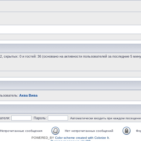
 2, скрытых: 0 и гостей: 36 (основано на активности пользователей за последние 5 мину
льзователь:
Аква Вива
ателя:
Пароль:
Автоматически входить при каждом посещени
Непрочитанные сообщения
Нет непрочитанных сообщений
Фо
POWERED_BY
Color scheme created with Colorize It
.