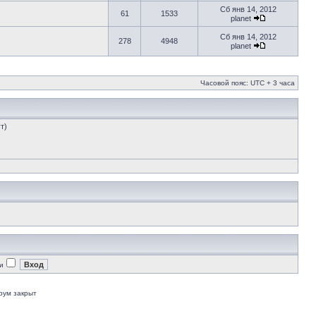
Сб янв 14, 2012
61
1533
planet
Сб янв 14, 2012
278
4948
planet
Часовой пояс: UTC + 3 часа
т)
и
рум закрыт