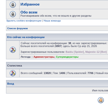
Избранное
Обо всем
Разговариваем обо всем, что не вошло в другие разделы
Удалить cookies конференции
|
Наша команда
Список форумов
Кто сейчас на конференции
Сейчас посетителей на конференции:
38
, из них зарегистрированных:
Больше всего посетителей (
6907
) здесь было Ср апр 15, 2026
Зарегистрированные пользователи:
Baidu [Spider]
,
Majestic-12 [Bot]
Легенда ::
Администраторы
,
Супермодераторы
Статистика
Всего сообщений:
13820
| Тем:
1406
| Пользователей:
7706
| Новый по
Вход
Имя пользов