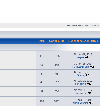
Часовой пояс: UTC + 3 часа
Темы
Сообщения
Последнее сообщение
Чт дек 07, 2017
149
1135
Чирик
Ср ноя 15, 2017
54
450
ГеннадийГена
Вс авг 18, 2013
5
96
Запад
Чт дек 14, 2017
43
857
романтик
Чт дек 14, 2017
99
870
романтик
Пн дек 25, 2017
118
1682
Леонид Клюц