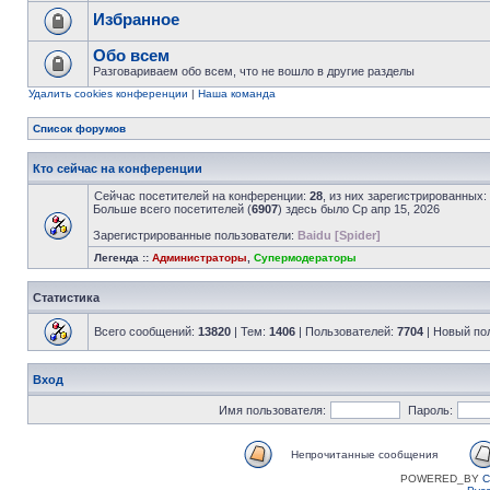
Избранное
Обо всем
Разговариваем обо всем, что не вошло в другие разделы
Удалить cookies конференции
|
Наша команда
Список форумов
Кто сейчас на конференции
Сейчас посетителей на конференции:
28
, из них зарегистрированных:
Больше всего посетителей (
6907
) здесь было Ср апр 15, 2026
Зарегистрированные пользователи:
Baidu [Spider]
Легенда ::
Администраторы
,
Супермодераторы
Статистика
Всего сообщений:
13820
| Тем:
1406
| Пользователей:
7704
| Новый по
Вход
Имя пользователя:
Пароль:
Непрочитанные сообщения
POWERED_BY
C