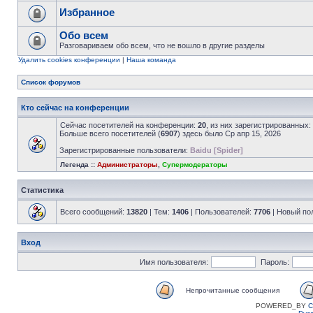
Избранное
Обо всем
Разговариваем обо всем, что не вошло в другие разделы
Удалить cookies конференции
|
Наша команда
Список форумов
Кто сейчас на конференции
Сейчас посетителей на конференции:
20
, из них зарегистрированных:
Больше всего посетителей (
6907
) здесь было Ср апр 15, 2026
Зарегистрированные пользователи:
Baidu [Spider]
Легенда ::
Администраторы
,
Супермодераторы
Статистика
Всего сообщений:
13820
| Тем:
1406
| Пользователей:
7706
| Новый по
Вход
Имя пользователя:
Пароль:
Непрочитанные сообщения
POWERED_BY
C