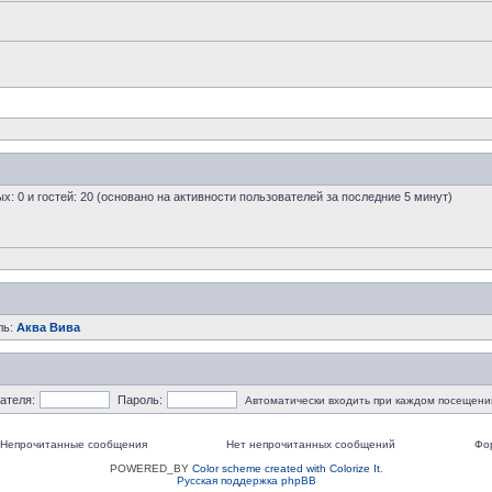
ых: 0 и гостей: 20 (основано на активности пользователей за последние 5 минут)
ль:
Аква Вива
ателя:
Пароль:
Автоматически входить при каждом посещени
Непрочитанные сообщения
Нет непрочитанных сообщений
Фо
POWERED_BY
Color scheme created with Colorize It
.
Русская поддержка phpBB