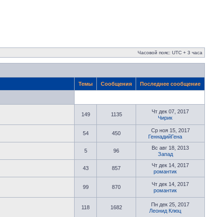
Часовой пояс: UTC + 3 часа
Темы
Сообщения
Последнее сообщение
Чт дек 07, 2017
149
1135
Чирик
Ср ноя 15, 2017
54
450
ГеннадийГена
Вс авг 18, 2013
5
96
Запад
Чт дек 14, 2017
43
857
романтик
Чт дек 14, 2017
99
870
романтик
Пн дек 25, 2017
118
1682
Леонид Клюц