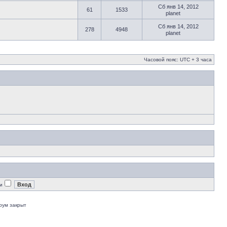
Сб янв 14, 2012
61
1533
planet
Сб янв 14, 2012
278
4948
planet
Часовой пояс: UTC + 3 часа
и
рум закрыт