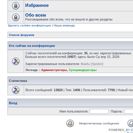
Избранное
Обо всем
Разговариваем обо всем, что не вошло в другие разделы
Удалить cookies конференции
|
Наша команда
Список форумов
Кто сейчас на конференции
Сейчас посетителей на конференции:
35
, из них зарегистрированных:
Больше всего посетителей (
6907
) здесь было Ср апр 15, 2026
Зарегистрированные пользователи:
Baidu [Spider]
Легенда ::
Администраторы
,
Супермодераторы
Статистика
Всего сообщений:
13820
| Тем:
1406
| Пользователей:
7706
| Новый по
Вход
Имя пользователя:
Пароль:
Непрочитанные сообщения
POWERED_BY
C