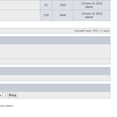
Сб янв 14, 2012
61
1533
planet
Сб янв 14, 2012
278
4948
planet
Часовой пояс: UTC + 3 часа
и
рум закрыт