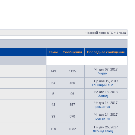
Часовой пояс: UTC + 3 часа
Темы
Сообщения
Последнее сообщение
Чт дек 07, 2017
149
1135
Чирик
Ср ноя 15, 2017
54
450
ГеннадийГена
Вс авг 18, 2013
5
96
Запад
Чт дек 14, 2017
43
857
романтик
Чт дек 14, 2017
99
870
романтик
Пн дек 25, 2017
118
1682
Леонид Клюц