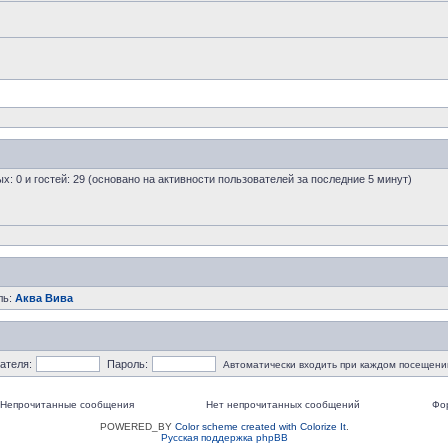
ых: 0 и гостей: 29 (основано на активности пользователей за последние 5 минут)
ль:
Аква Вива
ателя:
Пароль:
Автоматически входить при каждом посещени
Непрочитанные сообщения
Нет непрочитанных сообщений
Фо
POWERED_BY
Color scheme created with Colorize It
.
Русская поддержка phpBB