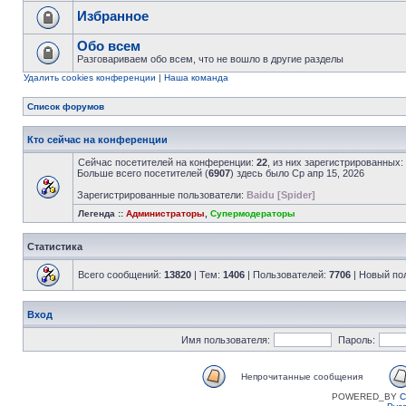
Избранное
Обо всем
Разговариваем обо всем, что не вошло в другие разделы
Удалить cookies конференции
|
Наша команда
Список форумов
Кто сейчас на конференции
Сейчас посетителей на конференции:
22
, из них зарегистрированных:
Больше всего посетителей (
6907
) здесь было Ср апр 15, 2026
Зарегистрированные пользователи:
Baidu [Spider]
Легенда ::
Администраторы
,
Супермодераторы
Статистика
Всего сообщений:
13820
| Тем:
1406
| Пользователей:
7706
| Новый по
Вход
Имя пользователя:
Пароль:
Непрочитанные сообщения
POWERED_BY
C