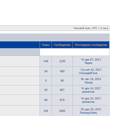
Часовой пояс: UTC + 3 часа
Темы
Сообщения
Последнее сообщение
Чт дек 07, 2017
149
1135
Чирик
Ср ноя 15, 2017
54
450
ГеннадийГена
Вс авг 18, 2013
5
96
Запад
Чт дек 14, 2017
43
857
романтик
Чт дек 14, 2017
99
870
романтик
Пн дек 25, 2017
118
1682
Леонид Клюц