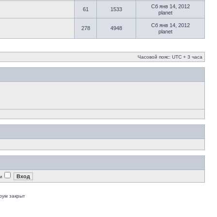
Сб янв 14, 2012
61
1533
planet
Сб янв 14, 2012
278
4948
planet
Часовой пояс: UTC + 3 часа
и
рум закрыт