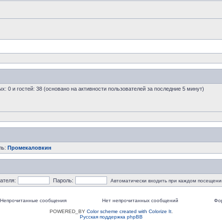
ых: 0 и гостей: 38 (основано на активности пользователей за последние 5 минут)
ль:
Промекаловкин
ателя:
Пароль:
Автоматически входить при каждом посещени
Непрочитанные сообщения
Нет непрочитанных сообщений
Фо
POWERED_BY
Color scheme created with Colorize It
.
Русская поддержка phpBB