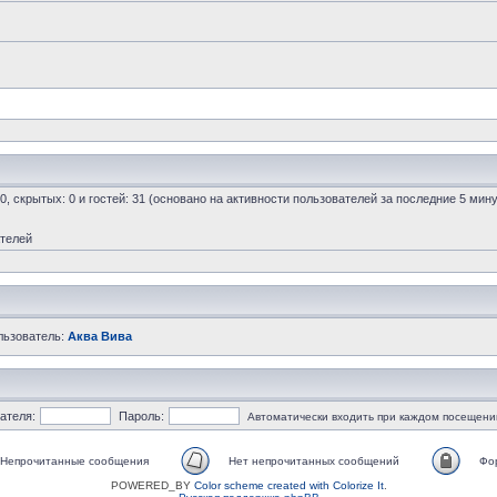
 0, скрытых: 0 и гостей: 31 (основано на активности пользователей за последние 5 мину
ателей
льзователь:
Аква Вива
ателя:
Пароль:
Автоматически входить при каждом посещени
Непрочитанные сообщения
Нет непрочитанных сообщений
Фо
POWERED_BY
Color scheme created with Colorize It
.