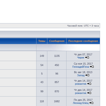
Часовой пояс: UTC + 3 часа
Темы
Сообщения
Последнее сообщение
Чт дек 07, 2017
149
1135
Чирик
Ср ноя 15, 2017
54
450
ГеннадийГена
Вс авг 18, 2013
5
96
Запад
Чт дек 14, 2017
43
857
романтик
Чт дек 14, 2017
99
870
романтик
Пн дек 25, 2017
118
1682
Леонид Клюц