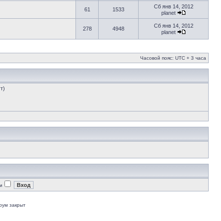
Сб янв 14, 2012
61
1533
planet
Сб янв 14, 2012
278
4948
planet
Часовой пояс: UTC + 3 часа
т)
и
рум закрыт