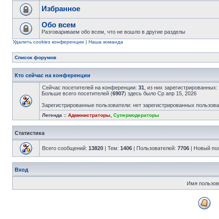
Избранное
Обо всем
Разговариваем обо всем, что не вошло в другие разделы
Удалить cookies конференции
|
Наша команда
Список форумов
Кто сейчас на конференции
Сейчас посетителей на конференции:
31
, из них зарегистрированных:
Больше всего посетителей (
6907
) здесь было Ср апр 15, 2026
Зарегистрированные пользователи: нет зарегистрированных пользов
Легенда ::
Администраторы
,
Супермодераторы
Статистика
Всего сообщений:
13820
| Тем:
1406
| Пользователей:
7706
| Новый по
Вход
Имя пользов