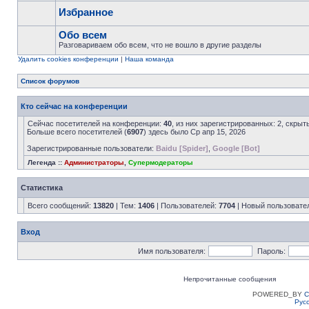
Избранное
Обо всем
Разговариваем обо всем, что не вошло в другие разделы
Удалить cookies конференции
|
Наша команда
Список форумов
Кто сейчас на конференции
Сейчас посетителей на конференции:
40
, из них зарегистрированных: 2, скрыт
Больше всего посетителей (
6907
) здесь было Ср апр 15, 2026
Зарегистрированные пользователи:
Baidu [Spider]
,
Google [Bot]
Легенда ::
Администраторы
,
Супермодераторы
Статистика
Всего сообщений:
13820
| Тем:
1406
| Пользователей:
7704
| Новый пользовате
Вход
Имя пользователя:
Пароль:
Непрочитанные сообщения
POWERED_BY
C
Рус