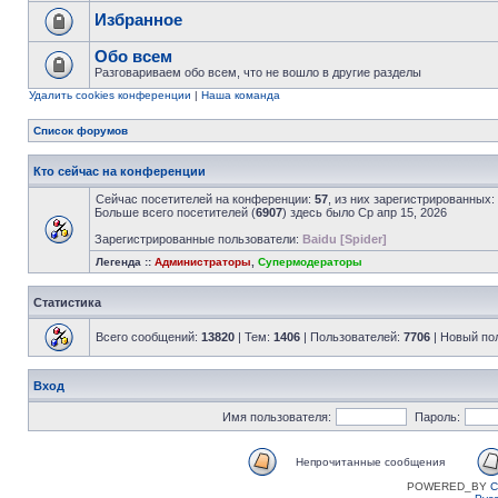
Избранное
Обо всем
Разговариваем обо всем, что не вошло в другие разделы
Удалить cookies конференции
|
Наша команда
Список форумов
Кто сейчас на конференции
Сейчас посетителей на конференции:
57
, из них зарегистрированных:
Больше всего посетителей (
6907
) здесь было Ср апр 15, 2026
Зарегистрированные пользователи:
Baidu [Spider]
Легенда ::
Администраторы
,
Супермодераторы
Статистика
Всего сообщений:
13820
| Тем:
1406
| Пользователей:
7706
| Новый по
Вход
Имя пользователя:
Пароль:
Непрочитанные сообщения
POWERED_BY
C