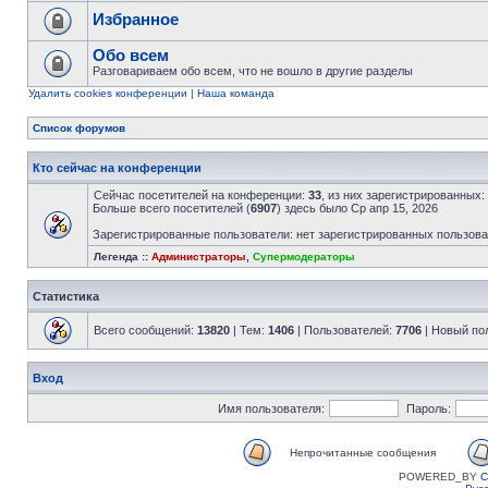
Избранное
Обо всем
Разговариваем обо всем, что не вошло в другие разделы
Удалить cookies конференции
|
Наша команда
Список форумов
Кто сейчас на конференции
Сейчас посетителей на конференции:
33
, из них зарегистрированных:
Больше всего посетителей (
6907
) здесь было Ср апр 15, 2026
Зарегистрированные пользователи: нет зарегистрированных пользов
Легенда ::
Администраторы
,
Супермодераторы
Статистика
Всего сообщений:
13820
| Тем:
1406
| Пользователей:
7706
| Новый по
Вход
Имя пользователя:
Пароль:
Непрочитанные сообщения
POWERED_BY
C