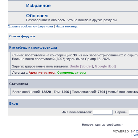
Избранное
Обо всем
Разговариваем обо всем, что не вошло в другие разделы
Удалить cookies конференции
|
Наша команда
Список форумов
Кто сейчас на конференции
Сейчас посетителей на конференции:
39
, из них зарегистрированных: 2, скрыт
Больше всего посетителей (
6907
) здесь было Ср апр 15, 2026
Зарегистрированные пользователи:
Baidu [Spider]
,
Google [Bot]
Легенда ::
Администраторы
,
Супермодераторы
Статистика
Всего сообщений:
13820
| Тем:
1406
| Пользователей:
7704
| Новый пользовате
Вход
Имя пользователя:
Пароль:
Непрочитанные сообщения
POWERED_BY
C
Рус