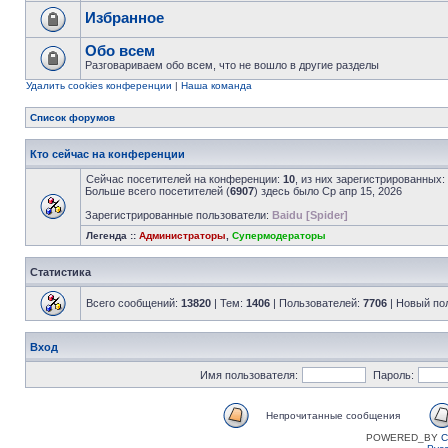
Избранное
Обо всем
Разговариваем обо всем, что не вошло в другие разделы
Удалить cookies конференции
|
Наша команда
Список форумов
Кто сейчас на конференции
Сейчас посетителей на конференции:
10
, из них зарегистрированных:
Больше всего посетителей (
6907
) здесь было Ср апр 15, 2026
Зарегистрированные пользователи:
Baidu [Spider]
Легенда ::
Администраторы
,
Супермодераторы
Статистика
Всего сообщений:
13820
| Тем:
1406
| Пользователей:
7706
| Новый по
Вход
Имя пользователя:
Пароль:
Непрочитанные сообщения
POWERED_BY
C