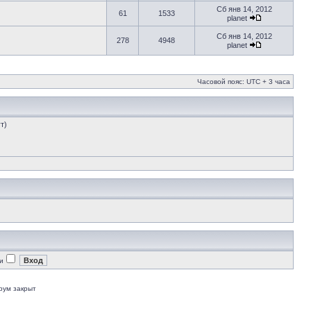
Сб янв 14, 2012
61
1533
planet
Сб янв 14, 2012
278
4948
planet
Часовой пояс: UTC + 3 часа
т)
и
рум закрыт