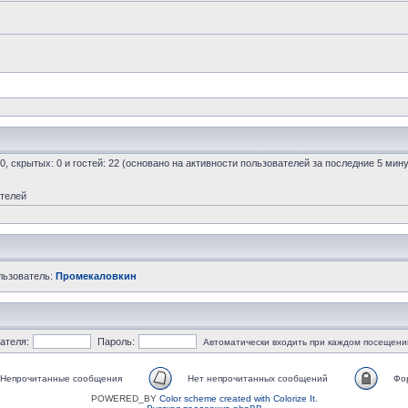
 0, скрытых: 0 и гостей: 22 (основано на активности пользователей за последние 5 мину
ателей
льзователь:
Промекаловкин
ателя:
Пароль:
Автоматически входить при каждом посещени
Непрочитанные сообщения
Нет непрочитанных сообщений
Фо
POWERED_BY
Color scheme created with Colorize It
.