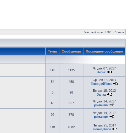
Часовой пояс: UTC + 3 часа
Темы
Сообщения
Последнее сообщение
Чт дек 07, 2017
149
1135
Чирик
Ср ноя 15, 2017
54
450
ГеннадийГена
Вс авг 18, 2013
5
96
Запад
Чт дек 14, 2017
43
857
романтик
Чт дек 14, 2017
99
870
романтик
Пн дек 25, 2017
118
1682
Леонид Клюц