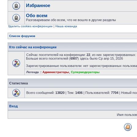
Избранное
Обо всем
Разговариваем обо всем, что не вошло в другие разделы
Удалить cookies конференции
|
Наша команда
Список форумов
Кто сейчас на конференции
Сейчас посетителей на конференции:
22
, из них зарегистрированных:
Больше всего посетителей (
6907
) здесь было Ср апр 15, 2026
Зарегистрированные пользователи: нет зарегистрированных пользов
Легенда ::
Администраторы
,
Супермодераторы
Статистика
Всего сообщений:
13820
| Тем:
1406
| Пользователей:
7704
| Новый по
Вход
Имя пользов