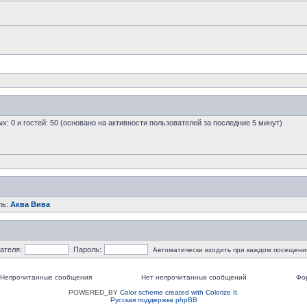
ых: 0 и гостей: 50 (основано на активности пользователей за последние 5 минут)
ль:
Аква Вива
ателя:
Пароль:
Автоматически входить при каждом посещени
Непрочитанные сообщения
Нет непрочитанных сообщений
Фо
POWERED_BY
Color scheme created with Colorize It
.
Русская поддержка phpBB