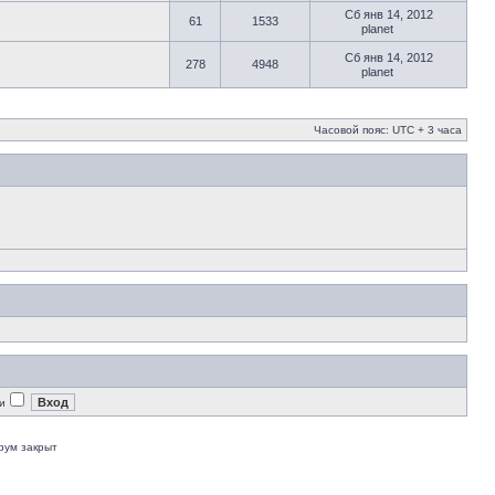
Сб янв 14, 2012
61
1533
planet
Сб янв 14, 2012
278
4948
planet
Часовой пояс: UTC + 3 часа
и
рум закрыт