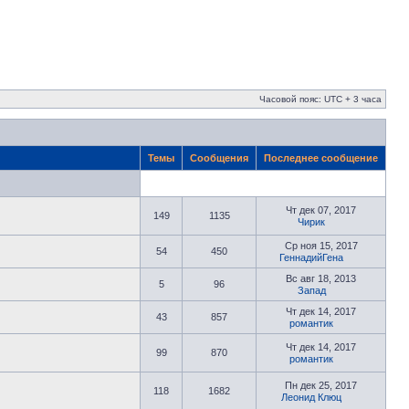
Часовой пояс: UTC + 3 часа
Темы
Сообщения
Последнее сообщение
Чт дек 07, 2017
149
1135
Чирик
Ср ноя 15, 2017
54
450
ГеннадийГена
Вс авг 18, 2013
5
96
Запад
Чт дек 14, 2017
43
857
романтик
Чт дек 14, 2017
99
870
романтик
Пн дек 25, 2017
118
1682
Леонид Клюц