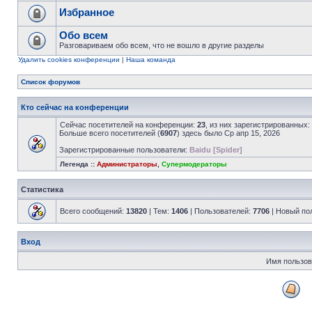
Избранное
Обо всем
Разговариваем обо всем, что не вошло в другие разделы
Удалить cookies конференции
|
Наша команда
Список форумов
Кто сейчас на конференции
Сейчас посетителей на конференции:
23
, из них зарегистрированных:
Больше всего посетителей (
6907
) здесь было Ср апр 15, 2026
Зарегистрированные пользователи:
Baidu [Spider]
Легенда ::
Администраторы
,
Супермодераторы
Статистика
Всего сообщений:
13820
| Тем:
1406
| Пользователей:
7706
| Новый по
Вход
Имя пользов