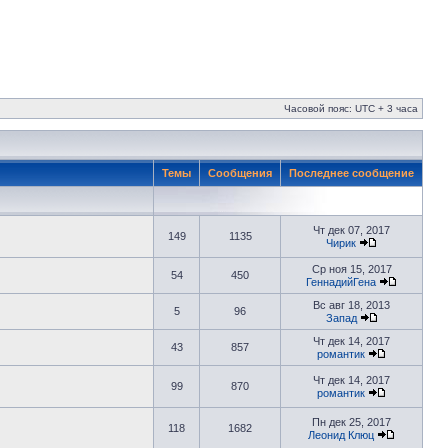
Часовой пояс: UTC + 3 часа
Темы
Сообщения
Последнее сообщение
Чт дек 07, 2017
149
1135
Чирик
Ср ноя 15, 2017
54
450
ГеннадийГена
Вс авг 18, 2013
5
96
Запад
Чт дек 14, 2017
43
857
романтик
Чт дек 14, 2017
99
870
романтик
Пн дек 25, 2017
118
1682
Леонид Клюц