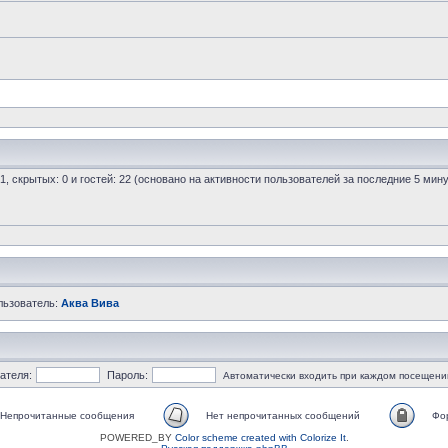
 1, скрытых: 0 и гостей: 22 (основано на активности пользователей за последние 5 мину
льзователь:
Аква Вива
ателя:
Пароль:
Автоматически входить при каждом посещени
Непрочитанные сообщения
Нет непрочитанных сообщений
Фо
POWERED_BY
Color scheme created with Colorize It
.