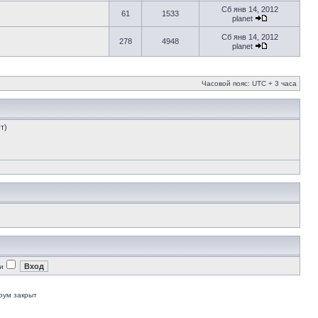
Сб янв 14, 2012
61
1533
planet
Сб янв 14, 2012
278
4948
planet
Часовой пояс: UTC + 3 часа
т)
и
рум закрыт