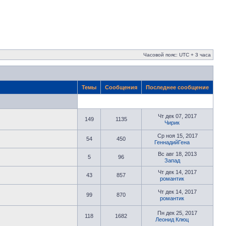
Часовой пояс: UTC + 3 часа
Темы
Сообщения
Последнее сообщение
Чт дек 07, 2017
149
1135
Чирик
Ср ноя 15, 2017
54
450
ГеннадийГена
Вс авг 18, 2013
5
96
Запад
Чт дек 14, 2017
43
857
романтик
Чт дек 14, 2017
99
870
романтик
Пн дек 25, 2017
118
1682
Леонид Клюц