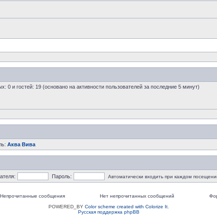
ых: 0 и гостей: 19 (основано на активности пользователей за последние 5 минут)
ль:
Аква Вива
ателя:
Пароль:
Автоматически входить при каждом посещени
Непрочитанные сообщения
Нет непрочитанных сообщений
Фо
POWERED_BY
Color scheme created with Colorize It
.
Русская поддержка phpBB