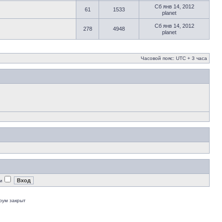
Сб янв 14, 2012
61
1533
planet
Сб янв 14, 2012
278
4948
planet
Часовой пояс: UTC + 3 часа
и
рум закрыт