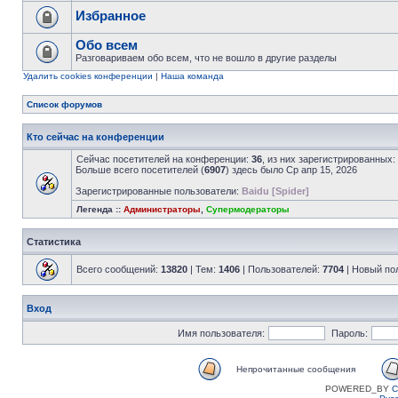
Избранное
Обо всем
Разговариваем обо всем, что не вошло в другие разделы
Удалить cookies конференции
|
Наша команда
Список форумов
Кто сейчас на конференции
Сейчас посетителей на конференции:
36
, из них зарегистрированных:
Больше всего посетителей (
6907
) здесь было Ср апр 15, 2026
Зарегистрированные пользователи:
Baidu [Spider]
Легенда ::
Администраторы
,
Супермодераторы
Статистика
Всего сообщений:
13820
| Тем:
1406
| Пользователей:
7704
| Новый по
Вход
Имя пользователя:
Пароль:
Непрочитанные сообщения
POWERED_BY
C