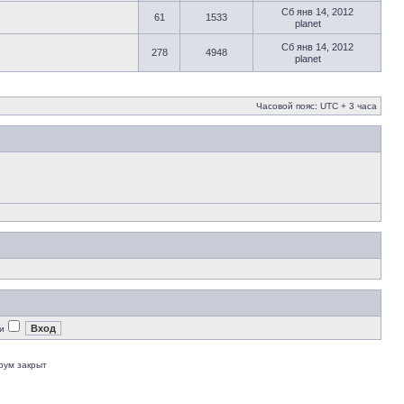
Сб янв 14, 2012
61
1533
planet
Сб янв 14, 2012
278
4948
planet
Часовой пояс: UTC + 3 часа
и
рум закрыт