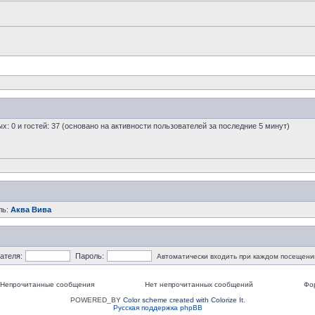
ых: 0 и гостей: 37 (основано на активности пользователей за последние 5 минут)
ль:
Аква Вива
ателя:
Пароль:
Автоматически входить при каждом посещени
Непрочитанные сообщения
Нет непрочитанных сообщений
Фо
POWERED_BY
Color scheme created with Colorize It
.
Русская поддержка phpBB