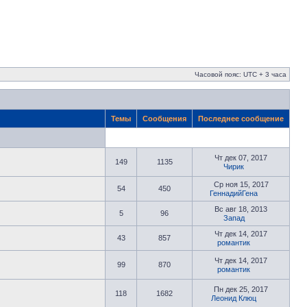
Часовой пояс: UTC + 3 часа
Темы
Сообщения
Последнее сообщение
Чт дек 07, 2017
149
1135
Чирик
Ср ноя 15, 2017
54
450
ГеннадийГена
Вс авг 18, 2013
5
96
Запад
Чт дек 14, 2017
43
857
романтик
Чт дек 14, 2017
99
870
романтик
Пн дек 25, 2017
118
1682
Леонид Клюц