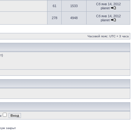
Сб янв 14, 2012
61
1533
planet
Сб янв 14, 2012
278
4948
planet
Часовой пояс: UTC + 3 часа
т)
и
рум закрыт