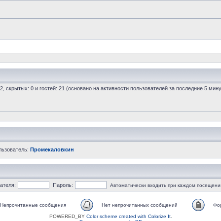
 2, скрытых: 0 и гостей: 21 (основано на активности пользователей за последние 5 мину
льзователь:
Промекаловкин
ателя:
Пароль:
Автоматически входить при каждом посещени
Непрочитанные сообщения
Нет непрочитанных сообщений
Фо
POWERED_BY
Color scheme created with Colorize It
.