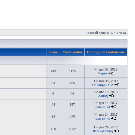
Часовой пояс: UTC + 3 часа
Темы
Сообщения
Последнее сообщение
Чт дек 07, 2017
149
1135
Чирик
Ср ноя 15, 2017
54
450
ГеннадийГена
Вс авг 18, 2013
5
96
Запад
Чт дек 14, 2017
43
857
романтик
Чт дек 14, 2017
99
870
романтик
Пн дек 25, 2017
118
1682
Леонид Клюц