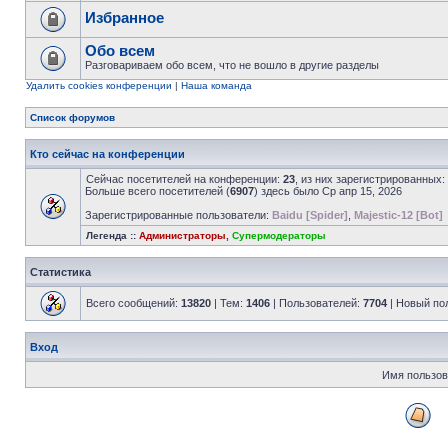
Избранное
Обо всем
Разговариваем обо всем, что не вошло в другие разделы
Удалить cookies конференции
|
Наша команда
Список форумов
Кто сейчас на конференции
Сейчас посетителей на конференции:
23
, из них зарегистрированных:
Больше всего посетителей (
6907
) здесь было Ср апр 15, 2026
Зарегистрированные пользователи:
Baidu [Spider]
,
Majestic-12 [Bot]
Легенда ::
Администраторы
,
Супермодераторы
Статистика
Всего сообщений:
13820
| Тем:
1406
| Пользователей:
7704
| Новый по
Вход
Имя пользов