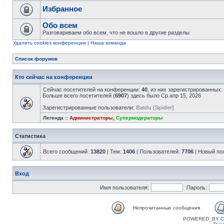
Избранное
Обо всем
Разговариваем обо всем, что не вошло в другие разделы
Удалить cookies конференции
|
Наша команда
Список форумов
Кто сейчас на конференции
Сейчас посетителей на конференции:
40
, из них зарегистрированных:
Больше всего посетителей (
6907
) здесь было Ср апр 15, 2026
Зарегистрированные пользователи:
Baidu [Spider]
Легенда ::
Администраторы
,
Супермодераторы
Статистика
Всего сообщений:
13820
| Тем:
1406
| Пользователей:
7706
| Новый по
Вход
Имя пользователя:
Пароль:
Непрочитанные сообщения
POWERED_BY
C