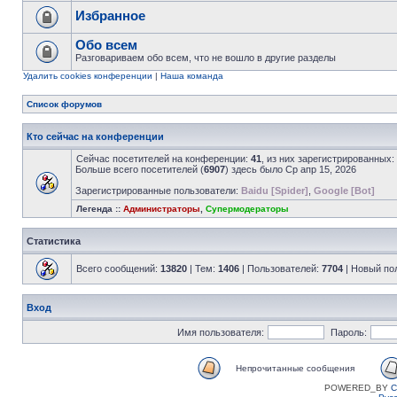
Избранное
Обо всем
Разговариваем обо всем, что не вошло в другие разделы
Удалить cookies конференции
|
Наша команда
Список форумов
Кто сейчас на конференции
Сейчас посетителей на конференции:
41
, из них зарегистрированных:
Больше всего посетителей (
6907
) здесь было Ср апр 15, 2026
Зарегистрированные пользователи:
Baidu [Spider]
,
Google [Bot]
Легенда ::
Администраторы
,
Супермодераторы
Статистика
Всего сообщений:
13820
| Тем:
1406
| Пользователей:
7704
| Новый по
Вход
Имя пользователя:
Пароль:
Непрочитанные сообщения
POWERED_BY
C