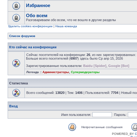
Избранное
Обо всем
Разговариваем обо всем, что не вошло в другие разделы
Удалить cookies конференции
|
Наша команда
Список форумов
Кто сейчас на конференции
Сейчас посетителей на конференции:
26
, из них зарегистрированных:
Больше всего посетителей (
6907
) здесь было Ср апр 15, 2026
Зарегистрированные пользователи:
Baidu [Spider]
,
Google [Bot]
Легенда ::
Администраторы
,
Супермодераторы
Статистика
Всего сообщений:
13820
| Тем:
1406
| Пользователей:
7704
| Новый по
Вход
Имя пользователя:
Пароль:
Непрочитанные сообщения
POWERED_BY
C