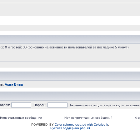
ых: 0 и гостей: 30 (основано на активности пользователей за последние 5 минут)
ль:
Аква Вива
ателя:
Пароль:
Автоматически входить при каждом посещени
Непрочитанные сообщения
Нет непрочитанных сообщений
Фо
POWERED_BY
Color scheme created with Colorize It
.
Русская поддержка phpBB