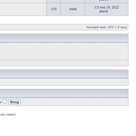
Сб янв 14, 2012
278
4948
planet
Часовой пояс: UTC + 3 часа
и
рум закрыт