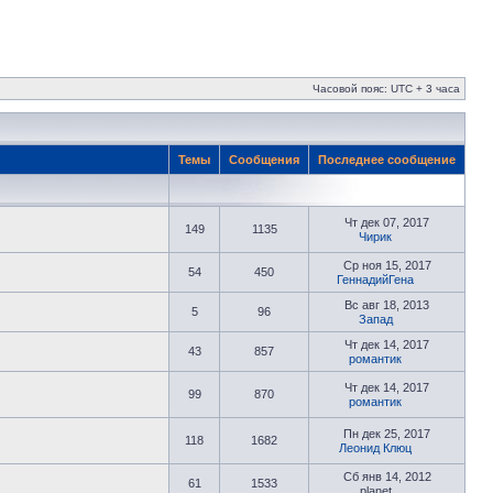
Часовой пояс: UTC + 3 часа
Темы
Сообщения
Последнее сообщение
Чт дек 07, 2017
149
1135
Чирик
Ср ноя 15, 2017
54
450
ГеннадийГена
Вс авг 18, 2013
5
96
Запад
Чт дек 14, 2017
43
857
романтик
Чт дек 14, 2017
99
870
романтик
Пн дек 25, 2017
118
1682
Леонид Клюц
Сб янв 14, 2012
61
1533
planet