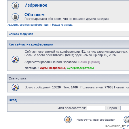
Избранное
Обо всем
Разговариваем обо всем, что не вошло в другие разделы
Удалить cookies конференции
|
Наша команда
Список форумов
Кто сейчас на конференции
Сейчас посетителей на конференции:
51
, из них зарегистрированных:
Больше всего посетителей (
6907
) здесь было Ср апр 15, 2026
Зарегистрированные пользователи:
Baidu [Spider]
Легенда ::
Администраторы
,
Супермодераторы
Статистика
Всего сообщений:
13820
| Тем:
1406
| Пользователей:
7706
| Новый по
Вход
Имя пользователя:
Пароль:
Непрочитанные сообщения
POWERED_BY
C