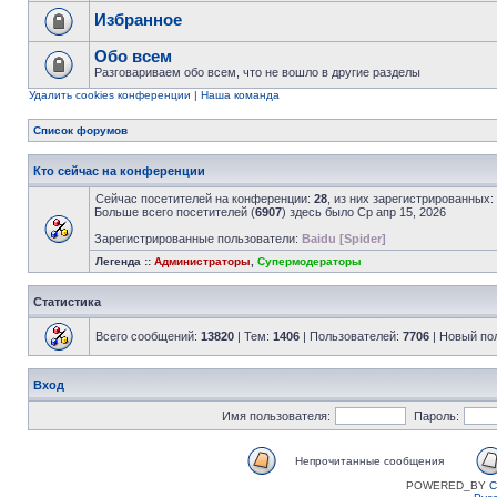
Избранное
Обо всем
Разговариваем обо всем, что не вошло в другие разделы
Удалить cookies конференции
|
Наша команда
Список форумов
Кто сейчас на конференции
Сейчас посетителей на конференции:
28
, из них зарегистрированных:
Больше всего посетителей (
6907
) здесь было Ср апр 15, 2026
Зарегистрированные пользователи:
Baidu [Spider]
Легенда ::
Администраторы
,
Супермодераторы
Статистика
Всего сообщений:
13820
| Тем:
1406
| Пользователей:
7706
| Новый по
Вход
Имя пользователя:
Пароль:
Непрочитанные сообщения
POWERED_BY
C