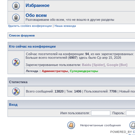
Избранное
Обо всем
Разговариваем обо всем, что не вошло в другие разделы
Удалить cookies конференции
|
Наша команда
Список форумов
Кто сейчас на конференции
Сейчас посетителей на конференции:
94
, из них зарегистрированных:
Больше всего посетителей (
6907
) здесь было Ср апр 15, 2026
Зарегистрированные пользователи:
Baidu [Spider]
,
Google [Bot]
Легенда ::
Администраторы
,
Супермодераторы
Статистика
Всего сообщений:
13820
| Тем:
1406
| Пользователей:
7706
| Новый по
Вход
Имя пользователя:
Пароль:
Непрочитанные сообщения
POWERED_BY
C