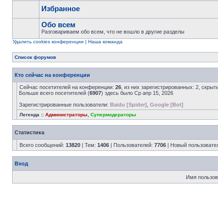
Избранное
Обо всем
Разговариваем обо всем, что не вошло в другие разделы
Удалить cookies конференции
|
Наша команда
Список форумов
Кто сейчас на конференции
Сейчас посетителей на конференции:
26
, из них зарегистрированных: 2, скрыт
Больше всего посетителей (
6907
) здесь было Ср апр 15, 2026
Зарегистрированные пользователи:
Baidu [Spider]
,
Google [Bot]
Легенда ::
Администраторы
,
Супермодераторы
Статистика
Всего сообщений:
13820
| Тем:
1406
| Пользователей:
7706
| Новый пользовате
Вход
Имя пользов