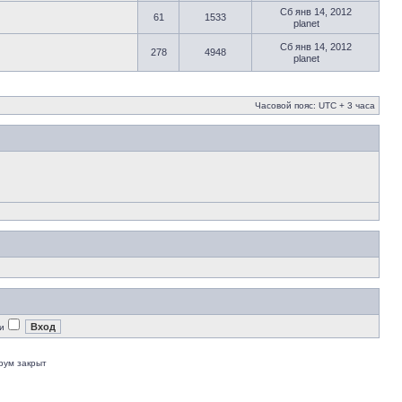
Сб янв 14, 2012
61
1533
planet
Сб янв 14, 2012
278
4948
planet
Часовой пояс: UTC + 3 часа
и
рум закрыт