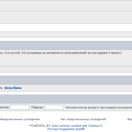
ых: 0 и гостей: 24 (основано на активности пользователей за последние 5 минут)
ль:
Аква Вива
ателя:
Пароль:
Автоматически входить при каждом посещени
Непрочитанные сообщения
Нет непрочитанных сообщений
Фо
POWERED_BY
Color scheme created with Colorize It
.
Русская поддержка phpBB