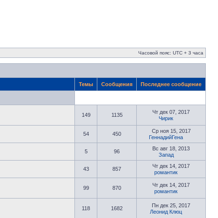
Часовой пояс: UTC + 3 часа
Темы
Сообщения
Последнее сообщение
Чт дек 07, 2017
149
1135
Чирик
Ср ноя 15, 2017
54
450
ГеннадийГена
Вс авг 18, 2013
5
96
Запад
Чт дек 14, 2017
43
857
романтик
Чт дек 14, 2017
99
870
романтик
Пн дек 25, 2017
118
1682
Леонид Клюц