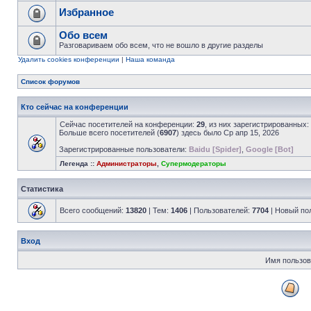
Избранное
Обо всем
Разговариваем обо всем, что не вошло в другие разделы
Удалить cookies конференции
|
Наша команда
Список форумов
Кто сейчас на конференции
Сейчас посетителей на конференции:
29
, из них зарегистрированных:
Больше всего посетителей (
6907
) здесь было Ср апр 15, 2026
Зарегистрированные пользователи:
Baidu [Spider]
,
Google [Bot]
Легенда ::
Администраторы
,
Супермодераторы
Статистика
Всего сообщений:
13820
| Тем:
1406
| Пользователей:
7704
| Новый по
Вход
Имя пользов