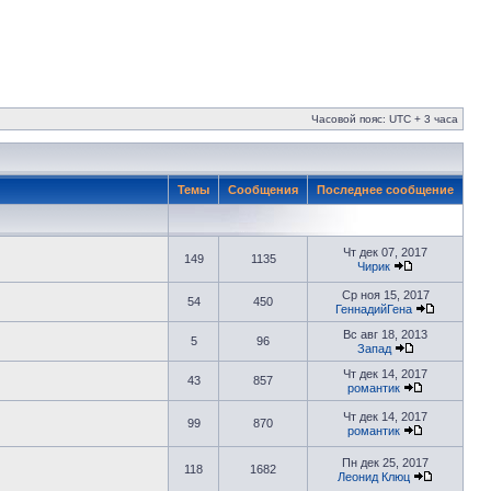
Часовой пояс: UTC + 3 часа
Темы
Сообщения
Последнее сообщение
Чт дек 07, 2017
149
1135
Чирик
Ср ноя 15, 2017
54
450
ГеннадийГена
Вс авг 18, 2013
5
96
Запад
Чт дек 14, 2017
43
857
романтик
Чт дек 14, 2017
99
870
романтик
Пн дек 25, 2017
118
1682
Леонид Клюц