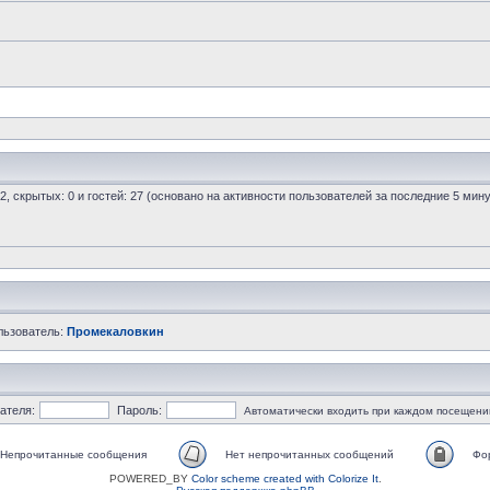
 2, скрытых: 0 и гостей: 27 (основано на активности пользователей за последние 5 мину
льзователь:
Промекаловкин
ателя:
Пароль:
Автоматически входить при каждом посещени
Непрочитанные сообщения
Нет непрочитанных сообщений
Фо
POWERED_BY
Color scheme created with Colorize It
.