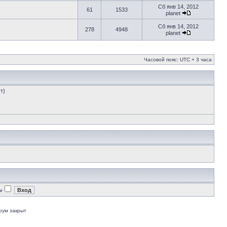
Сб янв 14, 2012
61
1533
planet
Сб янв 14, 2012
278
4948
planet
Часовой пояс: UTC + 3 часа
т)
и
рум закрыт