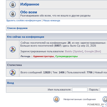
Избранное
Обо всем
Разговариваем обо всем, что не вошло в другие разделы
Удалить cookies конференции
|
Наша команда
Список форумов
Кто сейчас на конференции
Сейчас посетителей на конференции:
28
, из них зарегистрированных:
Больше всего посетителей (
6907
) здесь было Ср апр 15, 2026
Зарегистрированные пользователи:
Baidu [Spider]
,
Google [Bot]
Легенда ::
Администраторы
,
Супермодераторы
Статистика
Всего сообщений:
13820
| Тем:
1406
| Пользователей:
7706
| Новый по
Вход
Имя пользователя:
Пароль:
Непрочитанные сообщения
POWERED_BY
C