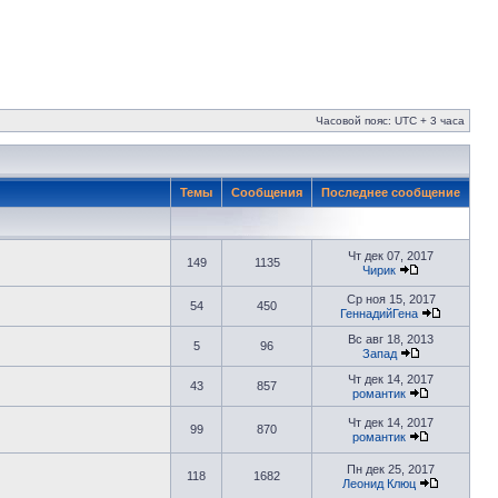
Часовой пояс: UTC + 3 часа
Темы
Сообщения
Последнее сообщение
Чт дек 07, 2017
149
1135
Чирик
Ср ноя 15, 2017
54
450
ГеннадийГена
Вс авг 18, 2013
5
96
Запад
Чт дек 14, 2017
43
857
романтик
Чт дек 14, 2017
99
870
романтик
Пн дек 25, 2017
118
1682
Леонид Клюц