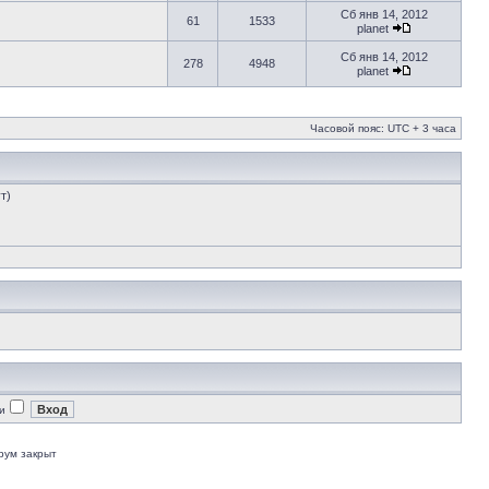
Сб янв 14, 2012
61
1533
planet
Сб янв 14, 2012
278
4948
planet
Часовой пояс: UTC + 3 часа
т)
и
рум закрыт