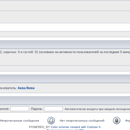
 2, скрытых: 0 и гостей: 31 (основано на активности пользователей за последние 5 мину
льзователь:
Аква Вива
ателя:
Пароль:
Автоматически входить при каждом посещени
Непрочитанные сообщения
Нет непрочитанных сообщений
Фо
POWERED_BY
Color scheme created with Colorize It
.