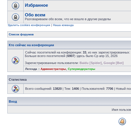
Избранное
Обо всем
Разговариваем обо всем, что не вошло в другие разделы
Удалить cookies конференции
|
Наша команда
Список форумов
Кто сейчас на конференции
Сейчас посетителей на конференции:
33
, из них зарегистрированных:
Больше всего посетителей (
6907
) здесь было Ср апр 15, 2026
Зарегистрированные пользователи:
Baidu [Spider]
,
Google [Bot]
Легенда ::
Администраторы
,
Супермодераторы
Статистика
Всего сообщений:
13820
| Тем:
1406
| Пользователей:
7706
| Новый по
Вход
Имя пользов