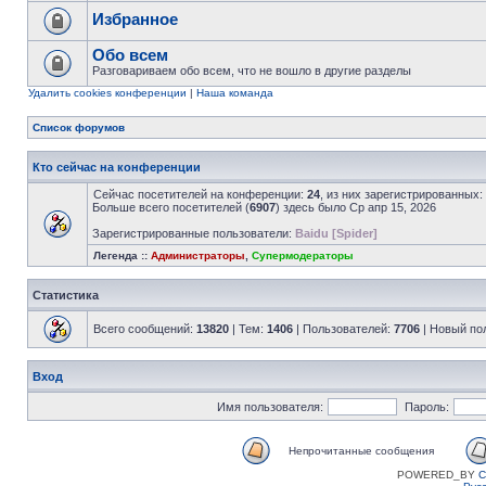
Избранное
Обо всем
Разговариваем обо всем, что не вошло в другие разделы
Удалить cookies конференции
|
Наша команда
Список форумов
Кто сейчас на конференции
Сейчас посетителей на конференции:
24
, из них зарегистрированных:
Больше всего посетителей (
6907
) здесь было Ср апр 15, 2026
Зарегистрированные пользователи:
Baidu [Spider]
Легенда ::
Администраторы
,
Супермодераторы
Статистика
Всего сообщений:
13820
| Тем:
1406
| Пользователей:
7706
| Новый по
Вход
Имя пользователя:
Пароль:
Непрочитанные сообщения
POWERED_BY
C