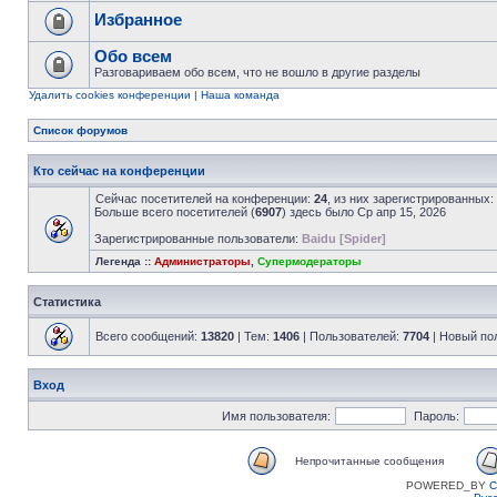
Избранное
Обо всем
Разговариваем обо всем, что не вошло в другие разделы
Удалить cookies конференции
|
Наша команда
Список форумов
Кто сейчас на конференции
Сейчас посетителей на конференции:
24
, из них зарегистрированных:
Больше всего посетителей (
6907
) здесь было Ср апр 15, 2026
Зарегистрированные пользователи:
Baidu [Spider]
Легенда ::
Администраторы
,
Супермодераторы
Статистика
Всего сообщений:
13820
| Тем:
1406
| Пользователей:
7704
| Новый по
Вход
Имя пользователя:
Пароль:
Непрочитанные сообщения
POWERED_BY
C