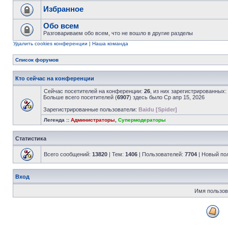
Избранное
Обо всем
Разговариваем обо всем, что не вошло в другие разделы
Удалить cookies конференции
|
Наша команда
Список форумов
Кто сейчас на конференции
Сейчас посетителей на конференции:
26
, из них зарегистрированных:
Больше всего посетителей (
6907
) здесь было Ср апр 15, 2026
Зарегистрированные пользователи:
Baidu [Spider]
Легенда ::
Администраторы
,
Супермодераторы
Статистика
Всего сообщений:
13820
| Тем:
1406
| Пользователей:
7704
| Новый по
Вход
Имя пользов