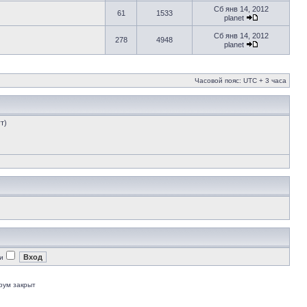
Сб янв 14, 2012
61
1533
planet
Сб янв 14, 2012
278
4948
planet
Часовой пояс: UTC + 3 часа
т)
и
рум закрыт