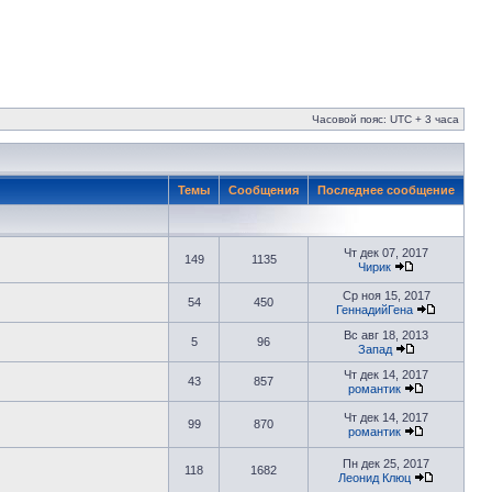
Часовой пояс: UTC + 3 часа
Темы
Сообщения
Последнее сообщение
Чт дек 07, 2017
149
1135
Чирик
Ср ноя 15, 2017
54
450
ГеннадийГена
Вс авг 18, 2013
5
96
Запад
Чт дек 14, 2017
43
857
романтик
Чт дек 14, 2017
99
870
романтик
Пн дек 25, 2017
118
1682
Леонид Клюц