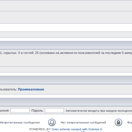
 1, скрытых: 0 и гостей: 25 (основано на активности пользователей за последние 5 мину
льзователь:
Промекаловкин
ателя:
Пароль:
Автоматически входить при каждом посещени
Непрочитанные сообщения
Нет непрочитанных сообщений
Фо
POWERED_BY
Color scheme created with Colorize It
.