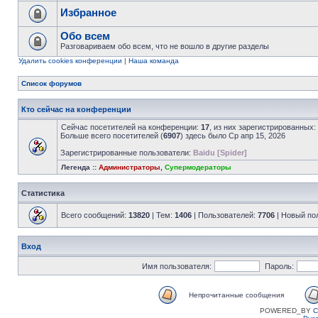
Избранное
Обо всем
Разговариваем обо всем, что не вошло в другие разделы
Удалить cookies конференции
|
Наша команда
Список форумов
Кто сейчас на конференции
Сейчас посетителей на конференции:
17
, из них зарегистрированных:
Больше всего посетителей (
6907
) здесь было Ср апр 15, 2026
Зарегистрированные пользователи:
Baidu [Spider]
Легенда ::
Администраторы
,
Супермодераторы
Статистика
Всего сообщений:
13820
| Тем:
1406
| Пользователей:
7706
| Новый по
Вход
Имя пользователя:
Пароль:
Непрочитанные сообщения
POWERED_BY
C